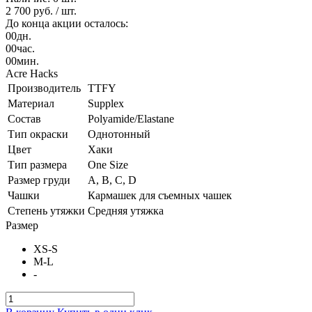
2 700 руб.
/ шт.
До конца акции осталось:
00
дн.
00
час.
00
мин.
Acre Hacks
Производитель
TTFY
Материал
Supplex
Состав
Polyamide/Elastane
Тип окраски
Однотонный
Цвет
Хаки
Тип размера
One Size
Размер груди
A, B, C, D
Чашки
Кармашек для съемных чашек
Степень утяжки
Средняя утяжка
Размер
XS-S
M-L
-