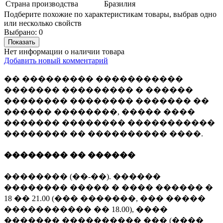
Страна производства
Бразилия
Подберите похожие по характеристикам товары, выбрав одно
или несколько свойств
Выбрано:
0
Показать
Нет информации о наличии товара
Добавить новый комментарий
�� ��������� �����������
������� ��������� � ������
�������� �������� ������� ��
������ ��������, ����� ����
������� �������� �����������
�������� �� ���������� ����.
�������� �� ������
�������� (��-��). ������
�������� ����� � ���� ������ �
18 �� 21.00 (��� �������, ��� �����
����������� �� 18.00), ����
������� ���������� ��� (����