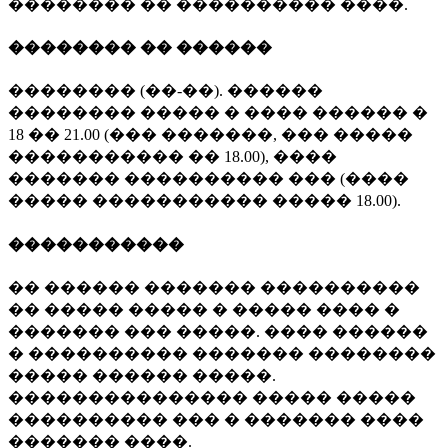
�������� �� ���������� ����.
�������� �� ������
�������� (��-��). ������
�������� ����� � ���� ������ �
18 �� 21.00 (��� �������, ��� �����
����������� �� 18.00), ����
������� ���������� ��� (����
����� ����������� ����� 18.00).
�����������
�� ������ ������� ����������
�� ����� ����� � ����� ���� �
������� ��� �����. ���� ������
� ���������� ������� ��������
����� ������ �����.
��������������� ����� �����
���������� ��� � ������� ����
������� ����.