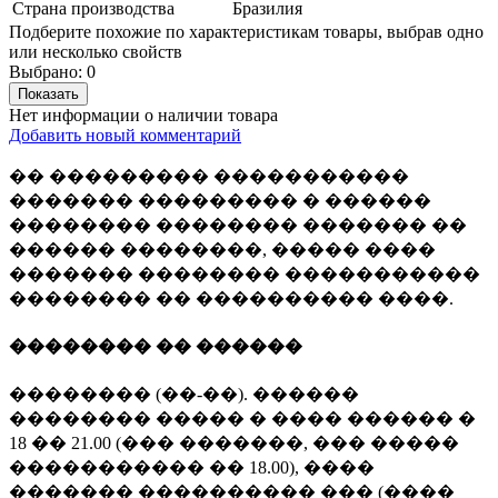
Страна производства
Бразилия
Подберите похожие по характеристикам товары, выбрав одно
или несколько свойств
Выбрано:
0
Показать
Нет информации о наличии товара
Добавить новый комментарий
�� ��������� �����������
������� ��������� � ������
�������� �������� ������� ��
������ ��������, ����� ����
������� �������� �����������
�������� �� ���������� ����.
�������� �� ������
�������� (��-��). ������
�������� ����� � ���� ������ �
18 �� 21.00 (��� �������, ��� �����
����������� �� 18.00), ����
������� ���������� ��� (����