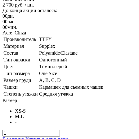
2 700 руб.
/ шт.
До конца акции осталось:
00
дн.
00
час.
00
мин.
Acre Cinza
Производитель
TTFY
Материал
Supplex
Состав
Polyamide/Elastane
Тип окраски
Однотонный
Цвет
Тёмно-серый
Тип размера
One Size
Размер груди
A, B, C, D
Чашки
Кармашек для съемных чашек
Степень утяжки
Средняя утяжка
Размер
XS-S
M-L
-