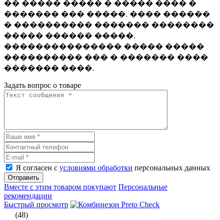
�� ����� ����� � ����� ���� �
������� ��� �����. ���� ������
� ���������� ������� ��������
����� ������ �����.
��������������� ����� �����
���������� ��� � ������� ����
������� ����.
Задать вопрос о товаре
Я согласен с
условиями обработки
персональных данных
Отправить
Вместе с этим товаром покупают
Персональные
рекомендации
Быстрый просмотр
(48)