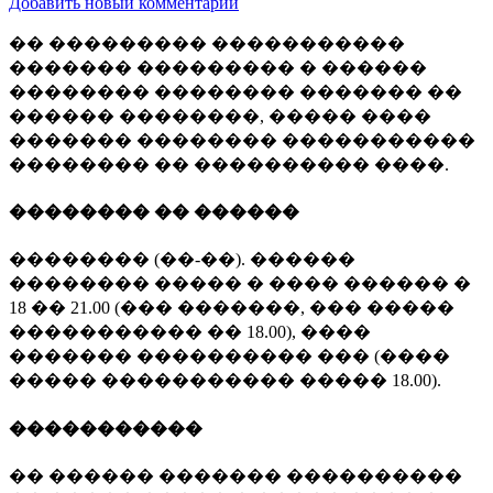
Добавить новый комментарий
�� ��������� �����������
������� ��������� � ������
�������� �������� ������� ��
������ ��������, ����� ����
������� �������� �����������
�������� �� ���������� ����.
�������� �� ������
�������� (��-��). ������
�������� ����� � ���� ������ �
18 �� 21.00 (��� �������, ��� �����
����������� �� 18.00), ����
������� ���������� ��� (����
����� ����������� ����� 18.00).
�����������
�� ������ ������� ����������