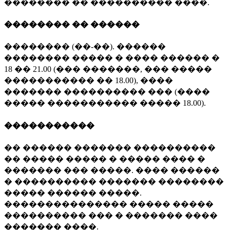
�������� �� ���������� ����.
�������� �� ������
�������� (��-��). ������
�������� ����� � ���� ������ �
18 �� 21.00 (��� �������, ��� �����
����������� �� 18.00), ����
������� ���������� ��� (����
����� ����������� ����� 18.00).
�����������
�� ������ ������� ����������
�� ����� ����� � ����� ���� �
������� ��� �����. ���� ������
� ���������� ������� ��������
����� ������ �����.
��������������� ����� �����
���������� ��� � ������� ����
������� ����.