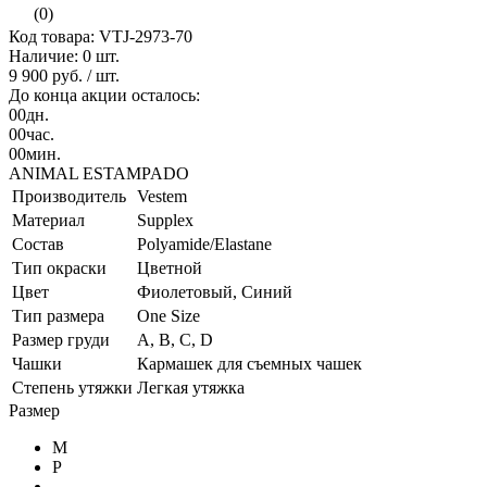
(0)
Код товара: VTJ-2973-70
Наличие:
0 шт.
9 900 руб.
/ шт.
До конца акции осталось:
00
дн.
00
час.
00
мин.
ANIMAL ESTAMPADO
Производитель
Vestem
Материал
Supplex
Состав
Polyamide/Elastane
Тип окраски
Цветной
Цвет
Фиолетовый, Синий
Тип размера
One Size
Размер груди
A, B, C, D
Чашки
Кармашек для съемных чашек
Степень утяжки
Легкая утяжка
Размер
M
P
-