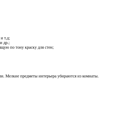
и т.д;
 др.;
ящую по тону краску для стен;
ли. Мелкие предметы интерьера убираются из комнаты.