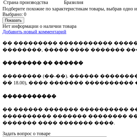
Страна производства
Бразилия
Подберите похожие по характеристикам товары, выбрав одно и
Выбрано:
0
Показать
Нет информации о наличии товара
Добавить новый комментарий
�� ��������� ����������� �����
��������, ����� ���� ������� �
�������� �� ������
�������� (��-��). ������ �������� 
�� 18.00), ���� ������� ���������� 
�����������
�� ������ ������� ���������� ��
���������� ������� �������� ��
������� ���� ������� ����.
Задать вопрос о товаре