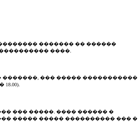
�������� ������� �� ������
���������� ����.
(��� �������, ��� ����� �����������
8.00).
�� ��� �����. ���� ������ �
�� ����� ����� ���������� ��� �