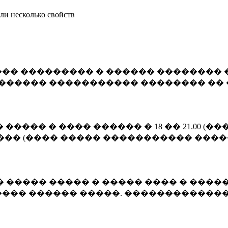
ли несколько свойств
�� ��������� � ������ �������� 
������� ����������� �������� �� 
����� � ���� ������ � 18 �� 21.00 
��� (���� ����� ����������� ����� 1
 ����� ����� � ����� ���� � �����
��� ������ �����. �������������