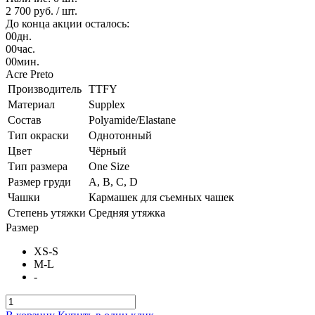
2 700 руб.
/ шт.
До конца акции осталось:
00
дн.
00
час.
00
мин.
Acre Preto
Производитель
TTFY
Материал
Supplex
Состав
Polyamide/Elastane
Тип окраски
Однотонный
Цвет
Чёрный
Тип размера
One Size
Размер груди
A, B, C, D
Чашки
Кармашек для съемных чашек
Степень утяжки
Средняя утяжка
Размер
XS-S
M-L
-