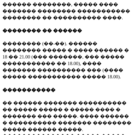
������ ��������, ����� ����
������� �������� �����������
�������� �� ���������� ����.
�������� �� ������
�������� (��-��). ������
�������� ����� � ���� ������ �
18 �� 21.00 (��� �������, ��� �����
����������� �� 18.00), ����
������� ���������� ��� (����
����� ����������� ����� 18.00).
�����������
�� ������ ������� ����������
�� ����� ����� � ����� ���� �
������� ��� �����. ���� ������
� ���������� ������� ��������
����� ������ �����.