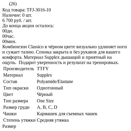
(26)
Код товара: TFJ-3016-10
Наличие:
0 шт.
6 700 руб.
/ шт.
До конца акции осталось:
00
дн.
00
час.
00
мин.
Комбинезон Classico в чёрном цвете визуально удлиняет ноги
и сужает талию. Спинка закрыта и без рукавов для вашего
комфорта. Материал Supplex дышащий и приятный на
ощупь. Подарит уверенность и результат на тренировках.
Производитель
TTFY
Материал
Supplex
Состав
Polyamide/Elastane
Тип окраски
Однотонный
Цвет
Чёрный
Тип размера
One Size
Размер груди
A, B, C, D
Чашки
Кармашек для съемных чашек
Степень утяжки
Средняя утяжка
Размер